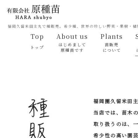
福岡久留米田主丸で種販売。希少種、世界の珍しい野菜・果樹・植
Top
About us
Plants
はじめまして
苗販売
トップ
原種苗です
について
福岡圏久留米田主
当店では、苗木
取り扱うのは、
希少性の高い園